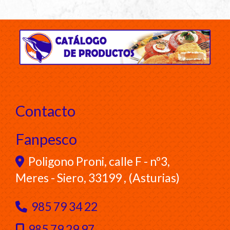
Contacto
Fanpesco
Poligono Proni, calle F - nº3,
Meres - Siero
,
33199
,
(Asturias)
985 79 34 22
985 79 29 97