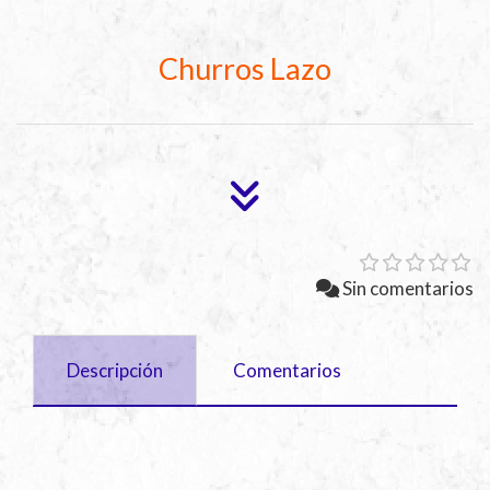
Churros Lazo
Sin comentarios
Descripción
Comentarios